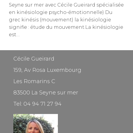
Seyne sur mer avec Cécile Gueirard spécialisée
en kinésiologie psycho-émotionnelle) Du
grec kinésis (mouvement) la kinésiologie
signifie : étude du mouvement.La kinésiologie
est…
Cécile Gueirard
159, Av Rosa Luxembourg
Les Romarins C
83500 La Seyne sur mer
Tel: 04 94 71 27 94